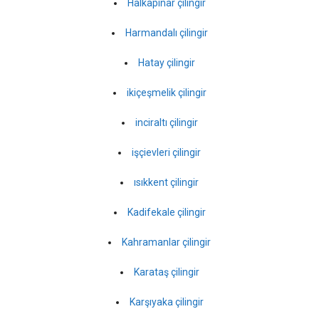
Halkapınar çilingir
Harmandalı çilingir
Hatay çilingir
ikiçeşmelik çilingir
inciraltı çilingir
işçievleri çilingir
ısıkkent çilingir
Kadifekale çilingir
Kahramanlar çilingir
Karataş çilingir
Karşıyaka çilingir