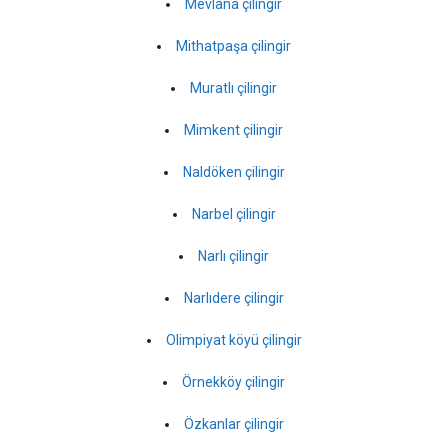
Mevlana çilingir
Mithatpaşa çilingir
Muratlı çilingir
Mimkent çilingir
Naldöken çilingir
Narbel çilingir
Narlı çilingir
Narlıdere çilingir
Olimpiyat köyü çilingir
Örnekköy çilingir
Özkanlar çilingir