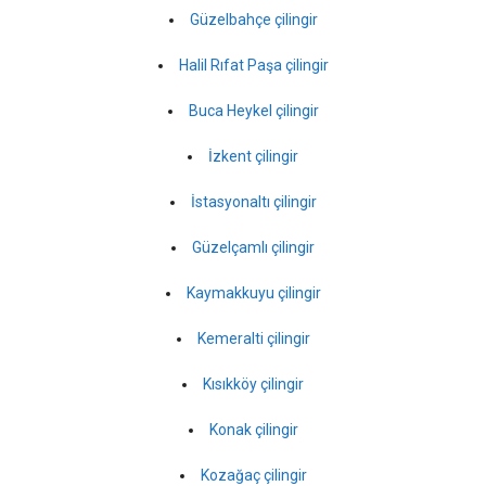
Güzelbahçe çilingir
Halil Rıfat Paşa çilingir
Buca Heykel çilingir
İzkent çilingir
İstasyonaltı çilingir
Güzelçamlı çilingir
Kaymakkuyu çilingir
Kemeralti çilingir
Kısıkköy çilingir
Konak çilingir
Kozağaç çilingir